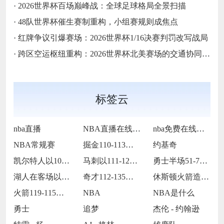
·
2026世界杯百场巅峰战：全球足球格局全景扫描
·
48队世界杯催生赛制重构，小组赛规则成焦点
·
红牌争议引爆赛场：2026世界杯1/16决赛判罚改写战局
·
跨区空运枢纽重构：2026世界杯北美赛场的交通协同与效能优化方案
标签云
nba直播
NBA直播在线观看
nba免费在线高清直播
NBA常规赛
掘金110-113不敌马刺
约基奇
凯尔特人以109-86战胜火箭
马刺以111-122不敌掘金
勇士半场51-75落后国王24分
湖人在客场以115-119惜败火箭
奇才112-135不敌火箭
休斯顿火箭造访客场以119-115险胜孟
火箭119-115战胜灰熊
NBA
NBA是什么
勇士
追梦
杰伦 - 约翰逊