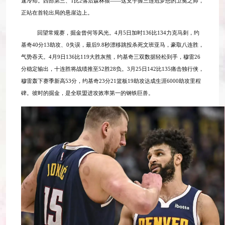
速冷却。西部第三、1比2落后森林狼——这支手握三连冠梦想的卫冕之师，
正站在首轮出局的悬崖边上。
回望常规赛，掘金曾何等风光。
4月5日加时136比134力克马刺，约
基奇40分13助攻、0失误，最后9.8秒漂移跳投杀死文班亚马，豪取八连胜，
气势吞天。4月9日136比119大胜灰熊，约基奇三双数据轻松到手，穆雷26
分稳定输出，十连胜将战绩推至52胜28负。3月25日142比135痛击独行侠，
穆雷轰下赛季新高53分，约基奇23分21篮板19助攻达成生涯6000助攻里程
碑。彼时的掘金，是全联盟进攻效率第一的钢铁巨兽。