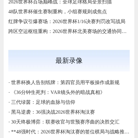
2026世界杯百场巅峰战：全球足球格局全景扫描
48队世界杯催生赛制重构，小组赛规则成焦点
红牌争议引爆赛场：2026世界杯1/16决赛判罚改写战局
跨区空运枢纽重构：2026世界杯北美赛场的交通协同与效能优化方案
最新录像
·
世界杯换人告别纸牌：第四官员用平板操作成新规
·
《36分钟生死判：VAR镜头外的暗战真相》
·
三代绿茵：足球的血脉与信仰
·
黑马逆袭：36强决战2026世界杯淘汰赛
·
30天终极博弈：联赛收官与世预赛序曲的决胜交汇
·
**48强时代：2026世界杯淘汰赛的签位棋局与战略推演**