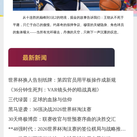
从十连胜的巅峰到
1比2的绝境，掘金的故事告诉我们：王朝从不死于
平庸，只亡于自己的傲慢。约基奇的假摔争议、穆雷的关键隐身、角色球员
的集体哑火——当所有光环褪去，丹佛的天空，只剩下一声沉重的叹息。
世界杯换人告别纸牌：第四官员用平板操作成新规
《36分钟生死判：VAR镜头外的暗战真相》
三代绿茵：足球的血脉与信仰
黑马逆袭：36强决战2026世界杯淘汰赛
30天终极博弈：联赛收官与世预赛序曲的决胜交汇
**48强时代：2026世界杯淘汰赛的签位棋局与战略推演**