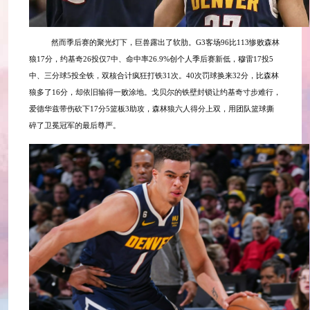
然而季后赛的聚光灯下，巨兽露出了软肋。
G3客场96比113惨败森林
狼17分，约基奇26投仅7中、命中率26.9%创个人季后赛新低，穆雷17投5
中、三分球5投全铁，双核合计疯狂打铁31次。40次罚球换来32分，比森林
狼多了16分，却依旧输得一败涂地。戈贝尔的铁壁封锁让约基奇寸步难行，
爱德华兹带伤砍下17分5篮板3助攻，森林狼六人得分上双，用团队篮球撕
碎了卫冕冠军的最后尊严。