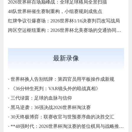
2026世界杯百场巅峰战：全球足球格局全景扫描
48队世界杯催生赛制重构，小组赛规则成焦点
红牌争议引爆赛场：2026世界杯1/16决赛判罚改写战局
跨区空运枢纽重构：2026世界杯北美赛场的交通协同与效能优化方案
最新录像
·
世界杯换人告别纸牌：第四官员用平板操作成新规
·
《36分钟生死判：VAR镜头外的暗战真相》
·
三代绿茵：足球的血脉与信仰
·
黑马逆袭：36强决战2026世界杯淘汰赛
·
30天终极博弈：联赛收官与世预赛序曲的决胜交汇
·
**48强时代：2026世界杯淘汰赛的签位棋局与战略推演**