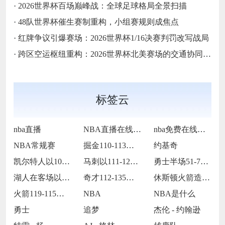
·
2026世界杯百场巅峰战：全球足球格局全景扫描
·
48队世界杯催生赛制重构，小组赛规则成焦点
·
红牌争议引爆赛场：2026世界杯1/16决赛判罚改写战局
·
跨区空运枢纽重构：2026世界杯北美赛场的交通协同与效能优化方案
标签云
nba直播
NBA直播在线观看
nba免费在线高清直播
NBA常规赛
掘金110-113不敌马刺
约基奇
凯尔特人以109-86战胜火箭
马刺以111-122不敌掘金
勇士半场51-75落后国王24分
湖人在客场以115-119惜败火箭
奇才112-135不敌火箭
休斯顿火箭造访客场以119-115险胜孟
火箭119-115战胜灰熊
NBA
NBA是什么
勇士
追梦
杰伦 - 约翰逊