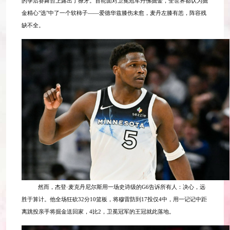
的季后赛舞台上露出了獠牙。首轮面对卫冕冠军丹佛掘金，全世界都认为掘
金精心"选"中了一个软柿子——爱德华兹膝伤未愈，麦丹左膝有恙，阵容残
缺不全。
然而，杰登·麦克丹尼尔斯用一场史诗级的G6告诉所有人：决心，远
胜于算计。他全场狂砍32分10篮板，将穆雷防到17投仅4中，用一记记中距
离跳投亲手将掘金送回家，4比2，卫冕冠军的王冠就此落地。