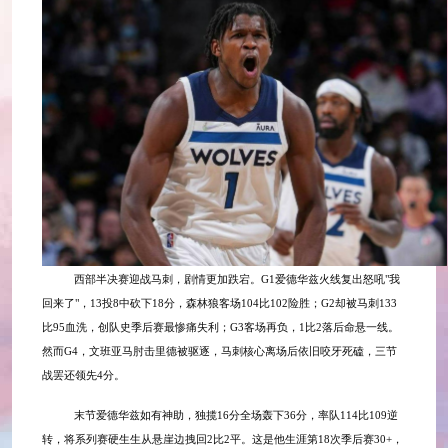
西部半决赛迎战马刺，剧情更加跌宕。
G1爱德华兹火线复出怒吼"我
回来了"，13投8中砍下18分，森林狼客场104比102险胜；G2却被马刺133
比95血洗，创队史季后赛最惨痛失利；G3客场再负，1比2落后命悬一线。
然而G4，文班亚马肘击里德被驱逐，马刺核心离场后依旧咬牙死磕，三节
战罢还领先4分。
末节爱德华兹如有神助，独揽16分全场轰下36分，率队114比109逆
转，将系列赛硬生生从悬崖边拽回2比2平。这是他生涯第18次季后赛30+，