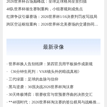
2026世界杯百场巅峰战：全球足球格局全景扫描
48队世界杯催生赛制重构，小组赛规则成焦点
红牌争议引爆赛场：2026世界杯1/16决赛判罚改写战局
跨区空运枢纽重构：2026世界杯北美赛场的交通协同与效能优化方案
最新录像
·
世界杯换人告别纸牌：第四官员用平板操作成新规
·
《36分钟生死判：VAR镜头外的暗战真相》
·
三代绿茵：足球的血脉与信仰
·
黑马逆袭：36强决战2026世界杯淘汰赛
·
30天终极博弈：联赛收官与世预赛序曲的决胜交汇
·
**48强时代：2026世界杯淘汰赛的签位棋局与战略推演**