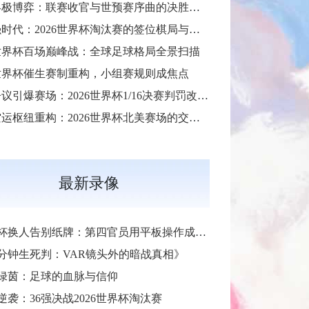
30天终极博弈：联赛收官与世预赛序曲的决胜交汇
**48强时代：2026世界杯淘汰赛的签位棋局与战略推演**
6世界杯百场巅峰战：全球足球格局全景扫描
世界杯催生赛制重构，小组赛规则成焦点
红牌争议引爆赛场：2026世界杯1/16决赛判罚改写战局
跨区空运枢纽重构：2026世界杯北美赛场的交通协同与效能优化方案
最新录像
杯换人告别纸牌：第四官员用平板操作成新规
6分钟生死判：VAR镜头外的暗战真相》
绿茵：足球的血脉与信仰
逆袭：36强决战2026世界杯淘汰赛