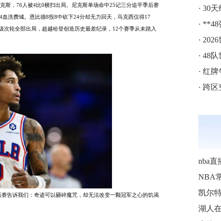
克斯，
76人被4比0横扫出局。尼克斯单场命中25记三分追平季后赛
·
30
14血洗费城。恩比德8投8中砍下24分却无力回天，马克西仅得17
·
**4
晋级次轮全部出局，超越哈登创造历史最差纪录，12个赛季从未踏入
·
20
·
48
·
红牌争
·
跨区空
nba直
NBA
6季后赛告诉我们：奇迹可以砸碎魔咒，却无法改变一颗冠军之心的饥渴