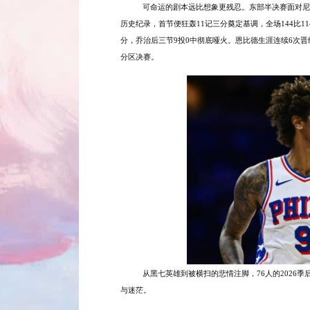
可命运的剧本远比想象更残忍。东部半决赛面对尼
历史纪录，首节便狂轰11记三分奠定基调，全场144比1
分，乔治后三节9投0中彻底哑火。恩比德生涯连续6次
分区决赛。
从黑七英雄到被横扫的悲情注脚，
76人的202
与迷茫。