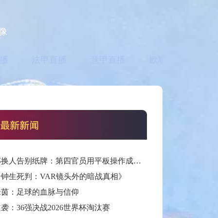
像
播
法甲直播
意甲直播
欧联直播
亚
世界杯换人告别纸牌：第四官员用平板操作成新规
分钟生死判：VAR镜头外的暗战真相》
绿茵：足球的血脉与信仰
袭：36强决战2026世界杯淘汰赛