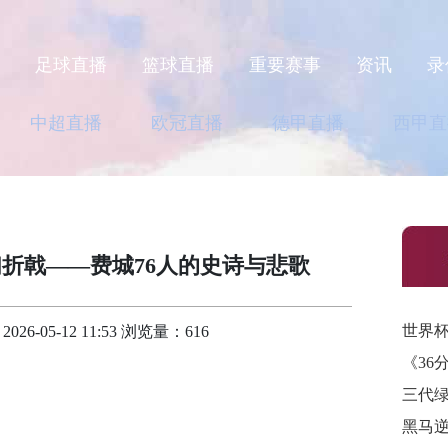
页
足球直播
篮球直播
重要赛事
资讯
录
中超直播
欧冠直播
德甲直播
西甲直
折戟——费城76人的史诗与悲歌
-05-12 11:53 浏览量：616
《36
三代
黑马逆