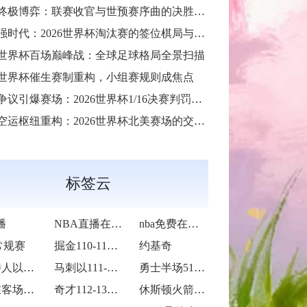
天终极博弈：联赛收官与世预赛序曲的决胜交汇
8强时代：2026世界杯淘汰赛的签位棋局与战略推演**
26世界杯百场巅峰战：全球足球格局全景扫描
队世界杯催生赛制重构，小组赛规则成焦点
议引爆赛场：2026世界杯1/16决赛判罚改写战局
运枢纽重构：2026世界杯北美赛场的交通协同与效能优化方案
标签云
播
NBA直播在线观看
nba免费在线高清直播
常规赛
掘金110-113不敌马刺
约基奇
凯尔特人以109-86战胜火箭
马刺以111-122不敌掘金
勇士半场51-75落后国王24分
湖人在客场以115-119惜败火箭
奇才112-135不敌火箭
休斯顿火箭造访客场以119-115险胜孟