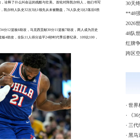
之旅，诠释了什么叫命运的残酷与壮美。
首轮对阵凯尔特人，他们书写
后，凯尔特人队史32次3比1领先从未被翻盘，76人队史1比3落后0胜
202
4分12篮板6助攻，马克西贡献30分11篮板7助攻，两人成为历史
48队
篮板4助攻，全队11人得分追平24秒时代季后赛纪录。109比100，
·
世界
·
《3
·
三代
·
黑马