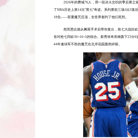
2026年的费城76人，用一段冰火交织的季后赛
了
NBA历史上第14次"黑七"奇迹。系列赛前三场1比3落
18负——双重魔咒压顶，全世界都判了他们死刑。
然而恩比德从阑尾手术后带伤复出，抢七大战狂砍3
首对抢七同砍30+10+5的组合。新秀埃奇库姆轰下23分6
44年逢绿军不胜的魔咒在北岸花园轰然碎裂。