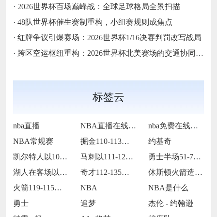
·
2026世界杯百场巅峰战：全球足球格局全景扫描
·
48队世界杯催生赛制重构，小组赛规则成焦点
·
红牌争议引爆赛场：2026世界杯1/16决赛判罚改写战局
·
跨区空运枢纽重构：2026世界杯北美赛场的交通协同与效能优化方案
标签云
nba直播
NBA直播在线观看
nba免费在线高清直播
NBA常规赛
掘金110-113不敌马刺
约基奇
凯尔特人以109-86战胜火箭
马刺以111-122不敌掘金
勇士半场51-75落后国王24分
湖人在客场以115-119惜败火箭
奇才112-135不敌火箭
休斯顿火箭造访客场以119-115险胜孟
火箭119-115战胜灰熊
NBA
NBA是什么
勇士
追梦
杰伦 - 约翰逊