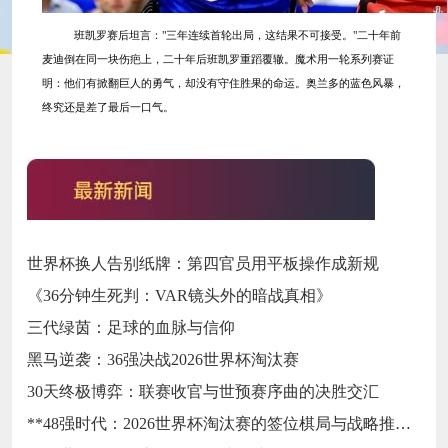
班凯罗赛后坦言：
"三年连续首轮出局，这结果不可接受。"二十年前
麦迪倒在同一块伤疤上，二十年后班凯罗重蹈覆辙。魔术用一轮系列赛证
明：他们有掀翻巨人的勇气，却没有守住胜果的命运。奥兰多的蓝色风暴，
终究还是差了最后一口气。
世界杯换人告别纸牌：第四官员用平板操作成新规
《36分钟生死判：VAR镜头外的暗战真相》
三代绿茵：足球的血脉与信仰
黑马逆袭：36强决战2026世界杯淘汰赛
30天终极博弈：联赛收官与世预赛序曲的决胜交汇
**48强时代：2026世界杯淘汰赛的签位棋局与战略推演**