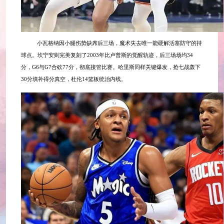
小瓦格纳因小腿伤势缺席后三场，魔术失去唯一能硬解活塞防守的持
球点。坎宁安则完美复刻了
2003年比卢普斯的觉醒轨迹，后三场场均34
分，G6与G7合砍77分，彻底接管比赛。哈里斯同样关键爆发，抢七战轰下
30分填补得分真空，杜伦14篮板统治内线。