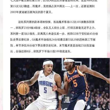
七大战中被活塞狂屠22分，以3比4的总比分惨遭逆转出局。这是NBA历史
第15次1比3翻盘，而魔术，竟然独占其中两次——上一次，还要追溯到
2003年麦迪被活塞淘汰的那个夏天。
这轮系列赛的剧本堪称惊悚。首战魔术客场
112比101掀翻东部第
一，班凯罗23分9板4助攻，全队五人得分上双，打得活塞毫无还手之力。
系列赛一度3比1领先，距离黑八奇迹仅差一步。然而G5坎宁安狂砍45分创
队史季后赛纪录，G6魔术半场领先24分却遭活塞55比19的恐怖第三节摧
毁，单节净负36分创下季后赛历史纪录。末节魔术更是连续23次投篮偏
出，全场仅得8分，班凯罗下半场11投1中彻底迷失。