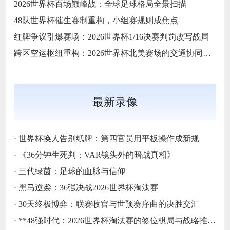
2026世界杯百场巅峰战：全球足球格局全景扫描
48队世界杯催生赛制重构，小组赛规则成焦点
红牌争议引爆赛场：2026世界杯1/16决赛判罚改写战局
跨区空运枢纽重构：2026世界杯北美赛场的交通协同与效能优化方案
最新录像
·
世界杯换人告别纸牌：第四官员用平板操作成新规
·
《36分钟生死判：VAR镜头外的暗战真相》
·
三代绿茵：足球的血脉与信仰
·
黑马逆袭：36强决战2026世界杯淘汰赛
·
30天终极博弈：联赛收官与世预赛序曲的决胜交汇
·
**48强时代：2026世界杯淘汰赛的签位棋局与战略推演**