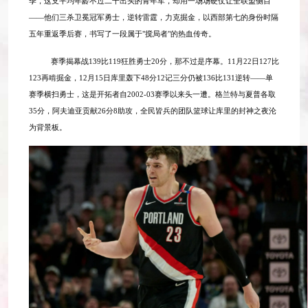
季，这支平均年龄不过二十出头的青年军，却用一场场硬仗让全联盟侧目
——他们三杀卫冕冠军勇士，逆转雷霆，力克掘金，以西部第七的身份时隔
五年重返季后赛，书写了一段属于"搅局者"的热血传奇。
赛季揭幕战
139比119狂胜勇士20分，那不过是序幕。11月22日127比
123再啃掘金，12月15日库里轰下48分12记三分仍被136比131逆转——单
赛季横扫勇士，这是开拓者自2002-03赛季以来头一遭。格兰特与夏普各取
35分，阿夫迪亚贡献26分8助攻，全民皆兵的团队篮球让库里的封神之夜沦
为背景板。