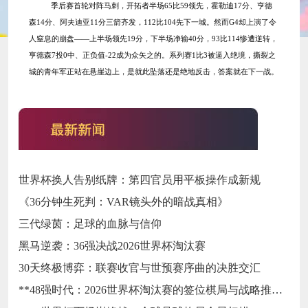
季后赛首轮对阵马刺，开拓者半场
65比59领先，霍勒迪17分、亨德
森14分、阿夫迪亚11分三箭齐发，112比104先下一城。然而G4却上演了令
人窒息的崩盘——上半场领先19分，下半场净输40分，93比114惨遭逆转，
亨德森7投0中、正负值-22成为众矢之的。系列赛1比3被逼入绝境，撕裂之
城的青年军正站在悬崖边上，是就此坠落还是绝地反击，答案就在下一战。
世界杯换人告别纸牌：第四官员用平板操作成新规
《36分钟生死判：VAR镜头外的暗战真相》
三代绿茵：足球的血脉与信仰
黑马逆袭：36强决战2026世界杯淘汰赛
30天终极博弈：联赛收官与世预赛序曲的决胜交汇
**48强时代：2026世界杯淘汰赛的签位棋局与战略推演**