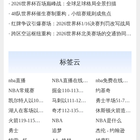
·
2026世界杯百场巅峰战：全球足球格局全景扫描
·
48队世界杯催生赛制重构，小组赛规则成焦点
·
红牌争议引爆赛场：2026世界杯1/16决赛判罚改写战局
·
跨区空运枢纽重构：2026世界杯北美赛场的交通协同与效能优化方案
标签云
nba直播
NBA直播在线观看
nba免费在线高清直播
NBA常规赛
掘金110-113不敌马刺
约基奇
凯尔特人以109-86战胜火箭
马刺以111-122不敌掘金
勇士半场51-75落后国王24分
湖人在客场以115-119惜败火箭
奇才112-135不敌火箭
休斯顿火箭造访客场以119-115险胜孟
火箭119-115战胜灰熊
NBA
NBA是什么
勇士
追梦
杰伦 - 约翰逊