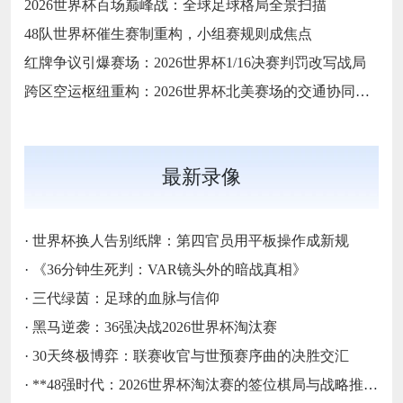
2026世界杯百场巅峰战：全球足球格局全景扫描
48队世界杯催生赛制重构，小组赛规则成焦点
红牌争议引爆赛场：2026世界杯1/16决赛判罚改写战局
跨区空运枢纽重构：2026世界杯北美赛场的交通协同与效能优化方案
最新录像
·
世界杯换人告别纸牌：第四官员用平板操作成新规
·
《36分钟生死判：VAR镜头外的暗战真相》
·
三代绿茵：足球的血脉与信仰
·
黑马逆袭：36强决战2026世界杯淘汰赛
·
30天终极博弈：联赛收官与世预赛序曲的决胜交汇
·
**48强时代：2026世界杯淘汰赛的签位棋局与战略推演**