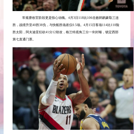
常规赛收官阶段更是惊心动魄。
4月3日118比106击败鹈鹕豪取三连
胜，战绩升至40胜38负，与快船胜场差仅0.5场。4月15日客场114比110险
胜太阳，阿夫迪亚狂砍41分12助攻，格兰特底角三分一剑封喉，锁定西部
第七直通门票。