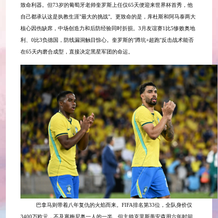
致命利器。但73岁的葡萄牙老帅奎罗斯上任仅65天便迎来世界杯首秀，他
自己都承认这是执教生涯"最大的挑战"。更致命的是，库杜斯和阿马泰两大
核心因伤缺席，中场创造力和后防经验同时折损。3月友谊赛1比5惨败奥地
利、0比3负德国，防线漏洞触目惊心。奎罗斯的"蹲坑+超跑"反击战术能否
在65天内磨合成型，直接决定黑星军团的命运。
巴拿马则带着八年复仇的火焰而来。
FIFA排名第33位，全队身价仅
3400万欧元，不及塞梅尼奥一人的一半。但主帅克里斯蒂安森用六年时间