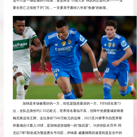
这不只是一场普通的小组赛，更是两支"小国大梦"球队的正面对决——一支
要在死亡之组抢下开门红，一支要亲手撕掉八年前"鱼腩"的标签。
加纳是本场被看好的一方，却也是隐患最深的一方。
FIFA排名第73
位，全队总身价约2.35亿欧元，世界排名看似不高，但阵中坐拥曼城前锋塞
梅尼奥这张王牌。这位身价7500万欧元的边锋，2025至26赛季为伯恩茅斯
和曼城合计轰入18球，是加纳进攻端唯一的"核武器"。34岁的队长乔丹·阿
尤以7球7助攻成为预选赛头号功臣，伊纳基·威廉姆斯的速度则是反击中的