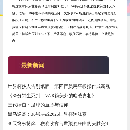
将这支球队从世界第81位带到第33位，2024年美洲杯更是击败美国杀入八
强。七名2018年世界杯亲历者压阵，戈多伊157场国家队出场纪录就是最好
的抗压证明。右后卫穆里略身价700万欧元领跑全队，进攻属性极强。中场
灵魂卡拉斯基利亚虽遭遇腹股沟伤病，但预计首战可复出。巴拿马的战术很
简单：控球率压到30%以下，后防不崩，咬住不松，靠边路偷一个就是胜
利。
世界杯换人告别纸牌：第四官员用平板操作成新规
《36分钟生死判：VAR镜头外的暗战真相》
三代绿茵：足球的血脉与信仰
黑马逆袭：36强决战2026世界杯淘汰赛
30天终极博弈：联赛收官与世预赛序曲的决胜交汇