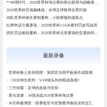
**48强时代：2026世界杯淘汰赛的签位棋局与战略推演**
2026世界杯百场巅峰战：全球足球格局全景扫描
48队世界杯催生赛制重构，小组赛规则成焦点
红牌争议引爆赛场：2026世界杯1/16决赛判罚改写战局
跨区空运枢纽重构：2026世界杯北美赛场的交通协同与效能优化方案
最新录像
·
世界杯换人告别纸牌：第四官员用平板操作成新规
·
《36分钟生死判：VAR镜头外的暗战真相》
·
三代绿茵：足球的血脉与信仰
·
黑马逆袭：36强决战2026世界杯淘汰赛
·
30天终极博弈：联赛收官与世预赛序曲的决胜交汇