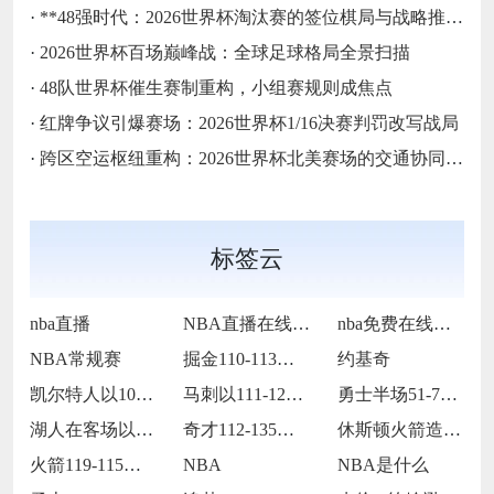
·
**48强时代：2026世界杯淘汰赛的签位棋局与战略推演**
·
2026世界杯百场巅峰战：全球足球格局全景扫描
·
48队世界杯催生赛制重构，小组赛规则成焦点
·
红牌争议引爆赛场：2026世界杯1/16决赛判罚改写战局
·
跨区空运枢纽重构：2026世界杯北美赛场的交通协同与效能优化方案
标签云
nba直播
NBA直播在线观看
nba免费在线高清直播
NBA常规赛
掘金110-113不敌马刺
约基奇
凯尔特人以109-86战胜火箭
马刺以111-122不敌掘金
勇士半场51-75落后国王24分
湖人在客场以115-119惜败火箭
奇才112-135不敌火箭
休斯顿火箭造访客场以119-115险胜孟
火箭119-115战胜灰熊
NBA
NBA是什么