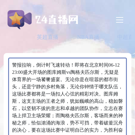
英超直播
NBA直播
中超直
警报拉响，倒计时飞速转动！即将在北京时间06-12
23:00盛大开场的图库姆斯vs陶格夫匹尔斯，无疑是
体育界的一场饕餮盛宴。无论你是在喧嚣的都市街
头，还是宁静的乡村角落，无论你钟情于哪支队伍，
这场比赛都将是一场扣人心弦的精彩对决。图库姆
斯，这支主场的王者之师，犹如巍峨的高山，稳如磐
石，以坚韧不拔的意志和卓越的团队协作，立志在赛
场上捍卫主场荣耀；而陶格夫匹尔斯，客场而来的神
秘之师，恰似汹涌的海浪，势不可挡，带着破釜沉舟
的决心，要在这场比赛中证明自己的实力，为胜利奋