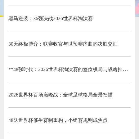
黑马逆袭：36强决战2026世界杯淘汰赛
30天终极博弈：联赛收官与世预赛序曲的决胜交汇
**48强时代：2026世界杯淘汰赛的签位棋局与战略推演**
2026世界杯百场巅峰战：全球足球格局全景扫描
48队世界杯催生赛制重构，小组赛规则成焦点