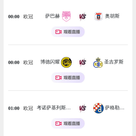
萨巴赫
奥胡斯
00:00
欧冠
博德闪耀
圣吉罗斯
00:00
欧冠
考诺萨基列斯
萨格勒布迪纳摩
01:00
欧冠