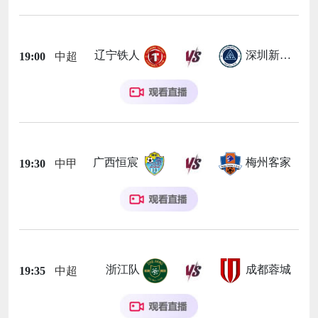
辽宁铁人
深圳新鹏城
19:00
中超
广西恒宸
梅州客家
19:30
中甲
浙江队
成都蓉城
19:35
中超