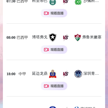
科里蒂巴
沙佩科恩斯
07:30
巴西甲
博塔弗戈
弗鲁米嫩塞
08:00
巴西甲
延边龙鼎
深圳青年人
18:00
中甲