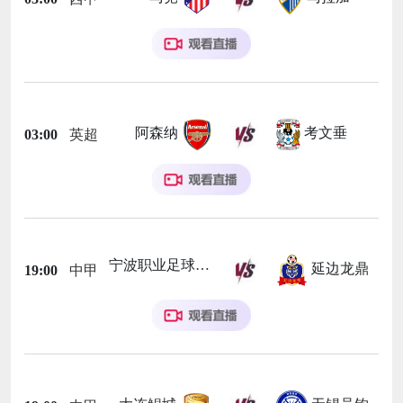
阿森纳
考文垂
03:00
英超
宁波职业足球俱乐部
延边龙鼎
19:00
中甲