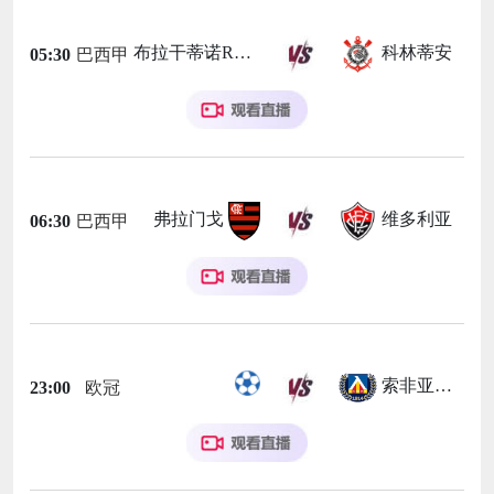
布拉干蒂诺RB
科林蒂安
05:30
巴西甲
弗拉门戈
维多利亚
06:30
巴西甲
索非亚列夫斯基
23:00
欧冠