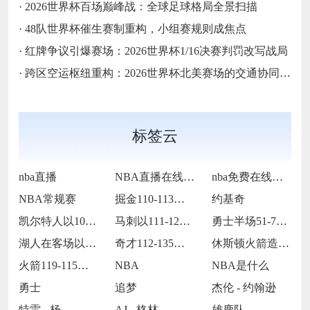
·
2026世界杯百场巅峰战：全球足球格局全景扫描
·
48队世界杯催生赛制重构，小组赛规则成焦点
·
红牌争议引爆赛场：2026世界杯1/16决赛判罚改写战局
·
跨区空运枢纽重构：2026世界杯北美赛场的交通协同与效能优化方案
标签云
nba直播
NBA直播在线观看
nba免费在线高清直播
NBA常规赛
掘金110-113不敌马刺
约基奇
凯尔特人以109-86战胜火箭
马刺以111-122不敌掘金
勇士半场51-75落后国王24分
湖人在客场以115-119惜败火箭
奇才112-135不敌火箭
休斯顿火箭造访客场以119-115险胜孟
火箭119-115战胜灰熊
NBA
NBA是什么
勇士
追梦
杰伦 - 约翰逊
特雷 - 杨
AJ - 格林
雄鹿队