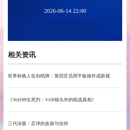
2026-06-14 22:00
相关资讯
世界杯换人告别纸牌：第四官员用平板操作成新规
《36分钟生死判：VAR镜头外的暗战真相》
三代绿茵：足球的血脉与信仰