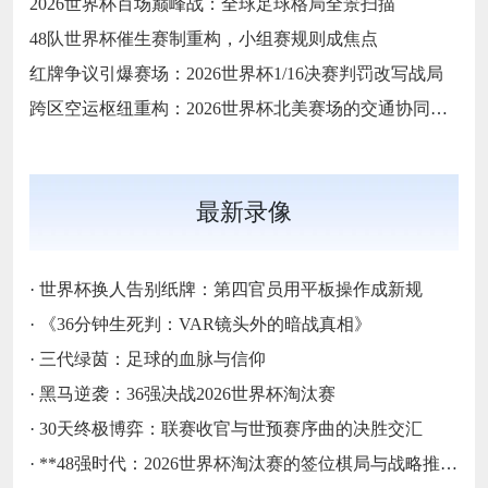
2026世界杯百场巅峰战：全球足球格局全景扫描
48队世界杯催生赛制重构，小组赛规则成焦点
红牌争议引爆赛场：2026世界杯1/16决赛判罚改写战局
跨区空运枢纽重构：2026世界杯北美赛场的交通协同与效能优化方案
最新录像
·
世界杯换人告别纸牌：第四官员用平板操作成新规
·
《36分钟生死判：VAR镜头外的暗战真相》
·
三代绿茵：足球的血脉与信仰
·
黑马逆袭：36强决战2026世界杯淘汰赛
·
30天终极博弈：联赛收官与世预赛序曲的决胜交汇
·
**48强时代：2026世界杯淘汰赛的签位棋局与战略推演**