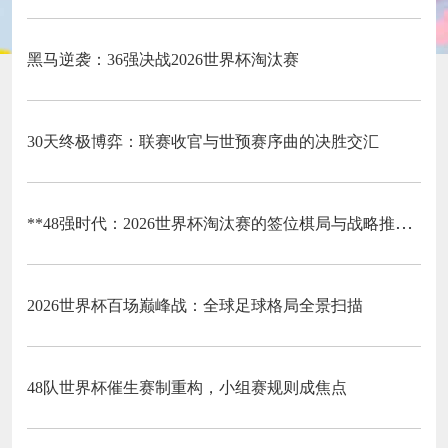
黑马逆袭：36强决战2026世界杯淘汰赛
30天终极博弈：联赛收官与世预赛序曲的决胜交汇
**48强时代：2026世界杯淘汰赛的签位棋局与战略推演**
2026世界杯百场巅峰战：全球足球格局全景扫描
48队世界杯催生赛制重构，小组赛规则成焦点