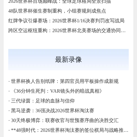
2026世界杯百场巅峰战：全球足球格局全景扫描
48队世界杯催生赛制重构，小组赛规则成焦点
红牌争议引爆赛场：2026世界杯1/16决赛判罚改写战局
跨区空运枢纽重构：2026世界杯北美赛场的交通协同与效能优化方案
最新录像
·
世界杯换人告别纸牌：第四官员用平板操作成新规
·
《36分钟生死判：VAR镜头外的暗战真相》
·
三代绿茵：足球的血脉与信仰
·
黑马逆袭：36强决战2026世界杯淘汰赛
·
30天终极博弈：联赛收官与世预赛序曲的决胜交汇
·
**48强时代：2026世界杯淘汰赛的签位棋局与战略推演**