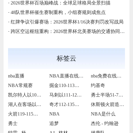
·
2026世界杯百场巅峰战：全球足球格局全景扫描
·
48队世界杯催生赛制重构，小组赛规则成焦点
·
红牌争议引爆赛场：2026世界杯1/16决赛判罚改写战局
·
跨区空运枢纽重构：2026世界杯北美赛场的交通协同与效能优化方案
标签云
nba直播
NBA直播在线观看
nba免费在线高清直播
NBA常规赛
掘金110-113不敌马刺
约基奇
凯尔特人以109-86战胜火箭
马刺以111-122不敌掘金
勇士半场51-75落后国王24分
湖人在客场以115-119惜败火箭
奇才112-135不敌火箭
休斯顿火箭造访客场以119-115险胜孟
火箭119-115战胜灰熊
NBA
NBA是什么
勇士
追梦
杰伦 - 约翰逊
特雷 - 杨
AJ - 格林
雄鹿队