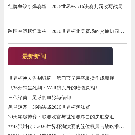
红牌争议引爆赛场：2026世界杯1/16决赛判罚改写战局
跨区空运枢纽重构：2026世界杯北美赛场的交通协同与效能优化方案
世界杯换人告别纸牌：第四官员用平板操作成新规
《36分钟生死判：VAR镜头外的暗战真相》
三代绿茵：足球的血脉与信仰
黑马逆袭：36强决战2026世界杯淘汰赛
30天终极博弈：联赛收官与世预赛序曲的决胜交汇
**48强时代：2026世界杯淘汰赛的签位棋局与战略推演**