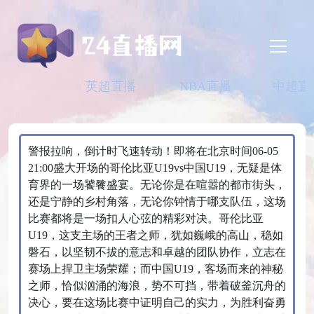
英超直播
NBA直播
中超直
警报拉响，倒计时飞速转动！即将在北京时间06-05
21:00盛大开场的哥伦比亚U19vs中国U19，无疑是体
育界的一场饕餮盛宴。无论你是在喧嚣的都市街头，
还是宁静的乡村角落，无论你钟情于哪支队伍，这场
比赛都将是一场扣人心弦的精彩对决。哥伦比亚
U19，这支主场的王者之师，犹如巍峨的高山，稳如
磐石，以坚韧不拔的意志和卓越的团队协作，立志在
赛场上捍卫主场荣耀；而中国U19，客场而来的神秘
之师，恰似汹涌的海浪，势不可挡，带着破釜沉舟的
决心，要在这场比赛中证明自己的实力，为胜利奋勇