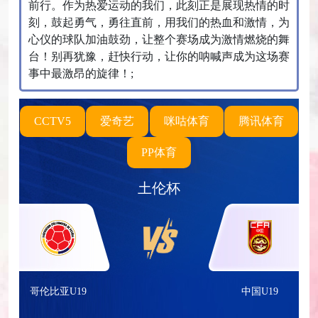
前行。作为热爱运动的我们，此刻正是展现热情的时
刻，鼓起勇气，勇往直前，用我们的热血和激情，为
心仪的球队加油鼓劲，让整个赛场成为激情燃烧的舞
台！别再犹豫，赶快行动，让你的呐喊声成为这场赛
事中最激昂的旋律！;
CCTV5
爱奇艺
咪咕体育
腾讯体育
PP体育
土伦杯
哥伦比亚U19
中国U19