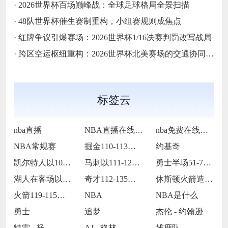
·
2026世界杯百场巅峰战：全球足球格局全景扫描
·
48队世界杯催生赛制重构，小组赛规则成焦点
·
红牌争议引爆赛场：2026世界杯1/16决赛判罚改写战局
·
跨区空运枢纽重构：2026世界杯北美赛场的交通协同与效能优化方案
标签云
nba直播
NBA直播在线观看
nba免费在线高清直播
NBA常规赛
掘金110-113不敌马刺
约基奇
凯尔特人以109-86战胜火箭
马刺以111-122不敌掘金
勇士半场51-75落后国王24分
湖人在客场以115-119惜败火箭
奇才112-135不敌火箭
休斯顿火箭造访客场以119-115险胜孟
火箭119-115战胜灰熊
NBA
NBA是什么
勇士
追梦
杰伦 - 约翰逊
特雷 - 杨
AJ - 格林
雄鹿队