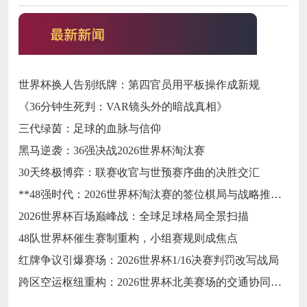
世界杯换人告别纸牌：第四官员用平板操作成新规
《36分钟生死判：VAR镜头外的暗战真相》
三代绿茵：足球的血脉与信仰
黑马逆袭：36强决战2026世界杯淘汰赛
30天终极博弈：联赛收官与世预赛序曲的决胜交汇
**48强时代：2026世界杯淘汰赛的签位棋局与战略推演**
2026世界杯百场巅峰战：全球足球格局全景扫描
48队世界杯催生赛制重构，小组赛规则成焦点
红牌争议引爆赛场：2026世界杯1/16决赛判罚改写战局
跨区空运枢纽重构：2026世界杯北美赛场的交通协同与效能优化方案