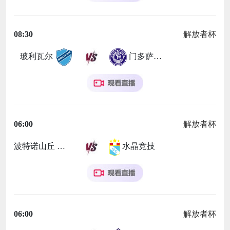
08:30
解放者杯
玻利瓦尔
门多萨独立
06:00
解放者杯
波特诺山丘
水晶竞技
06:00
解放者杯