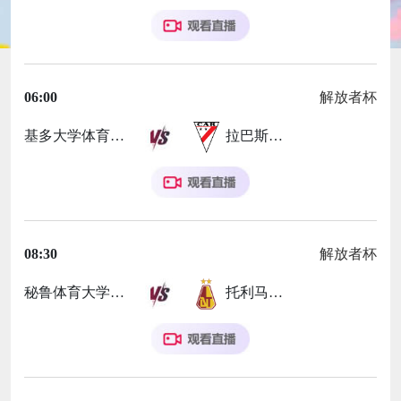
06:00
解放者杯
基多大学体育
拉巴斯准备
08:30
解放者杯
秘鲁体育大学
托利马体育