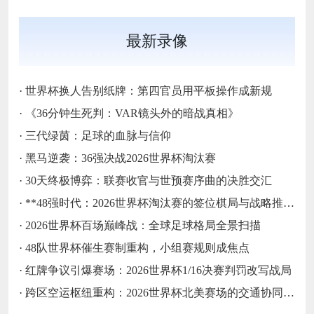
最新录像
·
世界杯换人告别纸牌：第四官员用平板操作成新规
·
《36分钟生死判：VAR镜头外的暗战真相》
·
三代绿茵：足球的血脉与信仰
·
黑马逆袭：36强决战2026世界杯淘汰赛
·
30天终极博弈：联赛收官与世预赛序曲的决胜交汇
·
**48强时代：2026世界杯淘汰赛的签位棋局与战略推演**
·
2026世界杯百场巅峰战：全球足球格局全景扫描
·
48队世界杯催生赛制重构，小组赛规则成焦点
·
红牌争议引爆赛场：2026世界杯1/16决赛判罚改写战局
·
跨区空运枢纽重构：2026世界杯北美赛场的交通协同与效能优化方案