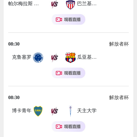
帕尔梅拉斯
巴兰基亚青年
08:30
解放者杯
克鲁塞罗
瓜亚基尔巴塞罗那
08:30
解放者杯
博卡青年
天主大学