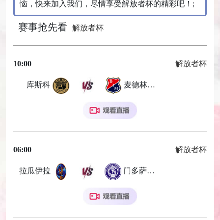
恼，快来加入我们，尽情享受解放者杯的精彩吧！;
赛事抢先看
解放者杯
10:00
解放者杯
库斯科
麦德林独立
06:00
解放者杯
拉瓜伊拉
门多萨独立