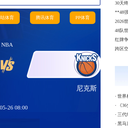
咪咕体育
腾讯体育
PP体育
202
48队
NBA
尼克斯
·
世界
·
《3
05-26 08:00
·
三代
·
黑马