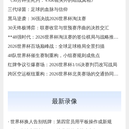
《36分钟生死判：VAR镜头外的暗战真相》
三代绿茵：足球的血脉与信仰
黑马逆袭：36强决战2026世界杯淘汰赛
30天终极博弈：联赛收官与世预赛序曲的决胜交汇
**48强时代：2026世界杯淘汰赛的签位棋局与战略推演**
2026世界杯百场巅峰战：全球足球格局全景扫描
48队世界杯催生赛制重构，小组赛规则成焦点
红牌争议引爆赛场：2026世界杯1/16决赛判罚改写战局
跨区空运枢纽重构：2026世界杯北美赛场的交通协同与效能优化方案
最新录像
·
世界杯换人告别纸牌：第四官员用平板操作成新规