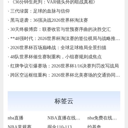
·
《36分钟生死判：VAR镜头外的暗战真相》
·
三代绿茵：足球的血脉与信仰
·
黑马逆袭：36强决战2026世界杯淘汰赛
·
30天终极博弈：联赛收官与世预赛序曲的决胜交汇
·
**48强时代：2026世界杯淘汰赛的签位棋局与战略推演**
·
2026世界杯百场巅峰战：全球足球格局全景扫描
·
48队世界杯催生赛制重构，小组赛规则成焦点
·
红牌争议引爆赛场：2026世界杯1/16决赛判罚改写战局
·
跨区空运枢纽重构：2026世界杯北美赛场的交通协同与效能优化方案
标签云
nba直播
NBA直播在线观看
nba免费在线高清直播
NBA常规赛
掘金110-113不敌马刺
约基奇