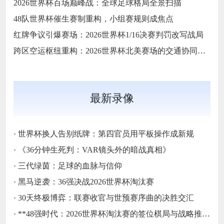
2026世界杯百场巅峰战：全球足球格局全景扫描
48队世界杯催生赛制重构，小组赛规则成焦点
红牌争议引爆赛场：2026世界杯1/16决赛判罚改写战局
跨区空运枢纽重构：2026世界杯北美赛场的交通协同与效能优化方案
最新录像
·
世界杯换人告别纸牌：第四官员用平板操作成新规
·
《36分钟生死判：VAR镜头外的暗战真相》
·
三代绿茵：足球的血脉与信仰
·
黑马逆袭：36强决战2026世界杯淘汰赛
·
30天终极博弈：联赛收官与世预赛序曲的决胜交汇
·
**48强时代：2026世界杯淘汰赛的签位棋局与战略推演**