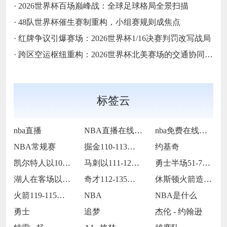
·
2026世界杯百场巅峰战：全球足球格局全景扫描
·
48队世界杯催生赛制重构，小组赛规则成焦点
·
红牌争议引爆赛场：2026世界杯1/16决赛判罚改写战局
·
跨区空运枢纽重构：2026世界杯北美赛场的交通协同与效能优化方案
标签云
nba直播
NBA直播在线观看
nba免费在线高清直播
NBA常规赛
掘金110-113不敌马刺
约基奇
凯尔特人以109-86战胜火箭
马刺以111-122不敌掘金
勇士半场51-75落后国王24分
湖人在客场以115-119惜败火箭
奇才112-135不敌火箭
休斯顿火箭造访客场以119-115险胜孟
火箭119-115战胜灰熊
NBA
NBA是什么
勇士
追梦
杰伦 - 约翰逊