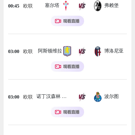
塞尔塔
弗赖堡
00:45
欧联
阿斯顿维拉
博洛尼亚
03:00
欧联
诺丁汉森林
波尔图
03:00
欧联