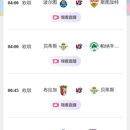
波尔图
斯图加特
04:00
欧联
贝蒂斯
帕纳辛纳科斯
04:00
欧联
布拉加
贝蒂斯
00:45
欧联