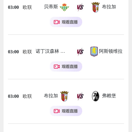
贝蒂斯
布拉加
03:00
欧联
诺丁汉森林
阿斯顿维拉
03:00
欧联
布拉加
弗赖堡
03:00
欧联