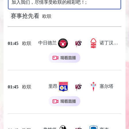
加入我们，尽情享受欧联的精彩吧！;
赛事抢先看
欧联
中日德兰
诺丁汉森林
01:45
欧联
里昂
塞尔塔
01:45
欧联