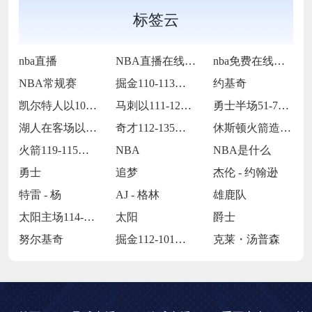
标签云
nba直播
NBA直播在线观看
nba免费在线高清直播
NBA常规赛
掘金110-113不敌马刺
约基奇
凯尔特人以109-86战胜火箭
马刺以111-122不敌掘金
勇士半场51-75落后国王24分
湖人在客场以115-119惜败火箭
奇才112-135不敌火箭
休斯顿火箭造访客场以119-115险胜孟
火箭119-115战胜灰熊
NBA
NBA是什么
勇士
追梦
杰伦 - 约翰逊
特雷 - 杨
AJ - 格林
雄鹿队
太阳主场114-106力克爵士
太阳
爵士
努尔基奇
掘金112-101逆转独行侠
克莱・汤普森