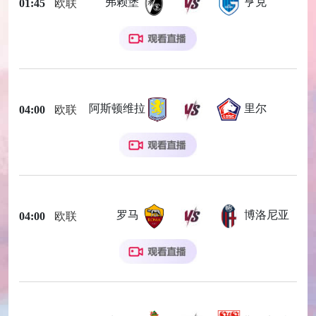
弗赖堡
亨克
01:45
欧联
阿斯顿维拉
里尔
04:00
欧联
罗马
博洛尼亚
04:00
欧联