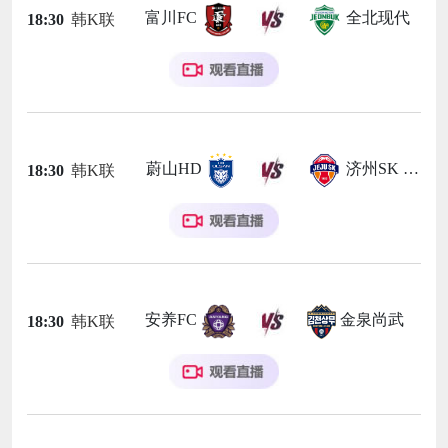
富川FC
全北现代
18:30
韩K联
蔚山HD
济州SK FC
18:30
韩K联
安养FC
金泉尚武
18:30
韩K联