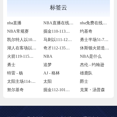
标签云
nba直播
NBA直播在线观看
nba免费在线高清直播
NBA常规赛
掘金110-113不敌马刺
约基奇
凯尔特人以109-86战胜火箭
马刺以111-122不敌掘金
勇士半场51-75落后国王24分
湖人在客场以115-119惜败火箭
奇才112-135不敌火箭
休斯顿火箭造访客场以119-115险胜孟
火箭119-115战胜灰熊
NBA
NBA是什么
勇士
追梦
杰伦 - 约翰逊
特雷 - 杨
AJ - 格林
雄鹿队
太阳主场114-106力克爵士
太阳
爵士
努尔基奇
掘金112-101逆转独行侠
克莱・汤普森