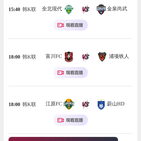
全北现代
金泉尚武
15:40
韩K联
富川FC
浦项铁人
18:00
韩K联
江原FC
蔚山HD
18:00
韩K联