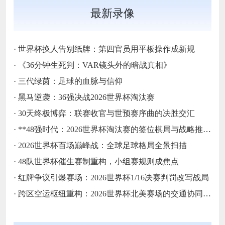
最新录像
·
世界杯换人告别纸牌：第四官员用平板操作成新规
·
《36分钟生死判：VAR镜头外的暗战真相》
·
三代绿茵：足球的血脉与信仰
·
黑马逆袭：36强决战2026世界杯淘汰赛
·
30天终极博弈：联赛收官与世预赛序曲的决胜交汇
·
**48强时代：2026世界杯淘汰赛的签位棋局与战略推演**
·
2026世界杯百场巅峰战：全球足球格局全景扫描
·
48队世界杯催生赛制重构，小组赛规则成焦点
·
红牌争议引爆赛场：2026世界杯1/16决赛判罚改写战局
·
跨区空运枢纽重构：2026世界杯北美赛场的交通协同与效能优化方案