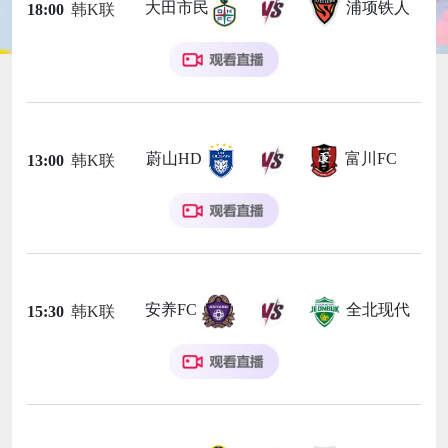
大田市民
浦项铁人
18:00
韩K联
蔚山HD
富川FC
13:00
韩K联
安养FC
全北现代
15:30
韩K联