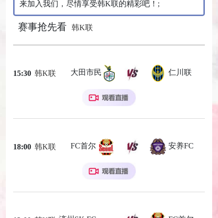
来加入我们，尽情享受韩K联的精彩吧！;
赛事抢先看
韩K联
大田市民
仁川联
15:30
韩K联
FC首尔
安养FC
18:00
韩K联