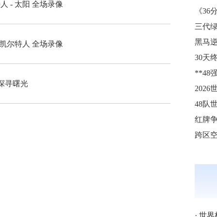
人 - 太阳 全场录像
《36
三代
黑马逆
- 凯尔特人 全场录像
探寻曙光
202
48队
·
世界