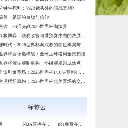
6分钟生死判：VAR镜头外的暗战真相》
绿茵：足球的血脉与信仰
逆袭：36强决战2026世界杯淘汰赛
天终极博弈：联赛收官与世预赛序曲的决胜交汇
8强时代：2026世界杯淘汰赛的签位棋局与战略推演**
26世界杯百场巅峰战：全球足球格局全景扫描
队世界杯催生赛制重构，小组赛规则成焦点
议引爆赛场：2026世界杯1/16决赛判罚改写战局
运枢纽重构：2026世界杯北美赛场的交通协同与效能优化方案
标签云
播
NBA直播在线观看
nba免费在线高清直播