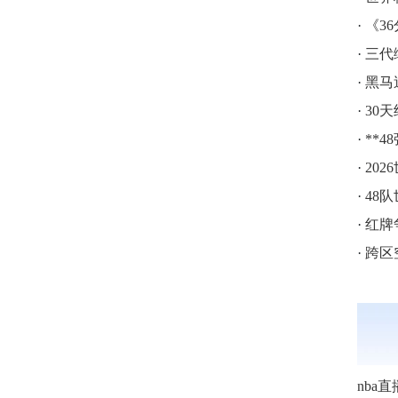
·
《3
·
三代
·
黑马
·
30
·
**4
·
20
·
48
·
红牌争
·
跨区空
nba直