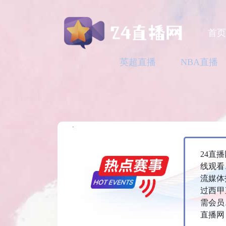
首
英超直播
NBA直播
24直
线观看
流媒体
过西甲
需会员
直播网