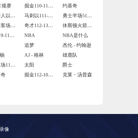
常规赛
掘金110-113不敌马刺
约基奇
凯尔特人以109-86战胜火箭
马刺以111-122不敌掘金
勇士半场51-75落后国王24分
湖人在客场以115-119惜败火箭
奇才112-135不敌火箭
休斯顿火箭造访客场以119-115险胜孟
火箭119-115战胜灰熊
NBA
NBA是什么
追梦
杰伦 - 约翰逊
 杨
AJ - 格林
雄鹿队
太阳主场114-106力克爵士
太阳
爵士
基奇
掘金112-101逆转独行侠
克莱・汤普森
录像