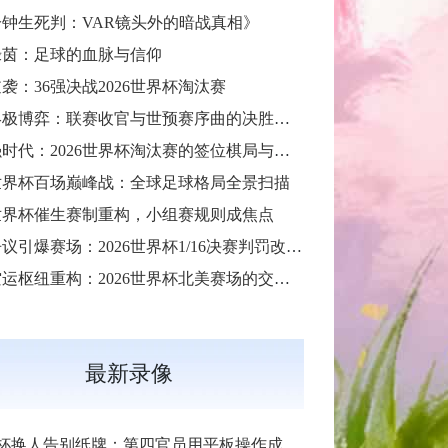
分钟生死判：VAR镜头外的暗战真相》
绿茵：足球的血脉与信仰
袭：36强决战2026世界杯淘汰赛
30天终极博弈：联赛收官与世预赛序曲的决胜交汇
**48强时代：2026世界杯淘汰赛的签位棋局与战略推演**
6世界杯百场巅峰战：全球足球格局全景扫描
世界杯催生赛制重构，小组赛规则成焦点
红牌争议引爆赛场：2026世界杯1/16决赛判罚改写战局
跨区空运枢纽重构：2026世界杯北美赛场的交通协同与效能优化方案
最新录像
杯换人告别纸牌：第四官员用平板操作成新规