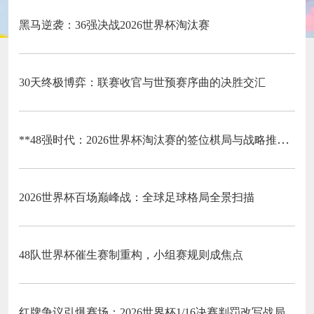
黑马逆袭：36强决战2026世界杯淘汰赛
30天终极博弈：联赛收官与世预赛序曲的决胜交汇
**48强时代：2026世界杯淘汰赛的签位棋局与战略推演**
2026世界杯百场巅峰战：全球足球格局全景扫描
48队世界杯催生赛制重构，小组赛规则成焦点
红牌争议引爆赛场：2026世界杯1/16决赛判罚改写战局