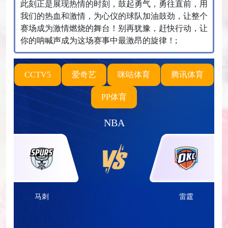
此刻正是展现热情的时刻，鼓起勇气，勇往直前，用
我们的热血和激情，为心仪的球队加油鼓劲，让整个
赛场成为激情燃烧的舞台！别再犹豫，赶快行动，让
你的呐喊声成为这场赛事中最激昂的旋律！;
CCTV5
爱奇艺
咪咕体育
腾讯体育
PP体育
NBA
马刺
雷霆