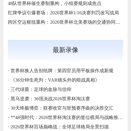
48队世界杯催生赛制重构，小组赛规则成焦点
红牌争议引爆赛场：2026世界杯1/16决赛判罚改写战局
跨区空运枢纽重构：2026世界杯北美赛场的交通协同与效能优化方案
最新录像
·
世界杯换人告别纸牌：第四官员用平板操作成新规
·
《36分钟生死判：VAR镜头外的暗战真相》
·
三代绿茵：足球的血脉与信仰
·
黑马逆袭：36强决战2026世界杯淘汰赛
·
30天终极博弈：联赛收官与世预赛序曲的决胜交汇
·
**48强时代：2026世界杯淘汰赛的签位棋局与战略推演**
·
2026世界杯百场巅峰战：全球足球格局全景扫描