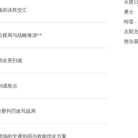
曲的决胜交汇
勇士
特雷 -
签位棋局与战略推演**
努尔
局全景扫描
则成焦点
6决赛判罚改写战局
美赛场的交通协同与效能优化方案