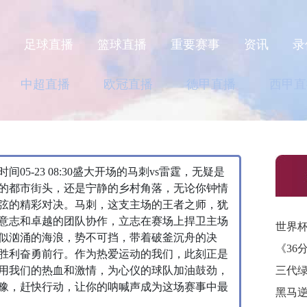
页
足球直播
篮球直播
重要赛事
资讯
录
中超直播
欧冠直播
德甲直播
西甲直
5-23 08:30盛大开场的马刺vs雷霆，无疑是
的都市街头，还是宁静的乡村角落，无论你钟情
弦的精彩对决。马刺，这支主场的王者之师，犹
意志和卓越的团队协作，立志在赛场上捍卫主场
似汹涌的海浪，势不可挡，带着破釜沉舟的决
《36
胜利奋勇前行。作为热爱运动的我们，此刻正是
用我们的热血和激情，为心仪的球队加油鼓劲，
三代
豫，赶快行动，让你的呐喊声成为这场赛事中最
黑马逆