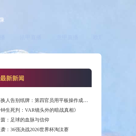
像
播
法甲直播
意甲直播
欧联直播
亚
世界杯换人告别纸牌：第四官员用平板操作成新规
分钟生死判：VAR镜头外的暗战真相》
绿茵：足球的血脉与信仰
袭：36强决战2026世界杯淘汰赛