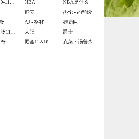
火箭119-115战胜灰熊
NBA
NBA是什么
追梦
杰伦 - 约翰逊
 杨
AJ - 格林
雄鹿队
太阳主场114-106力克爵士
太阳
爵士
基奇
掘金112-101逆转独行侠
克莱・汤普森