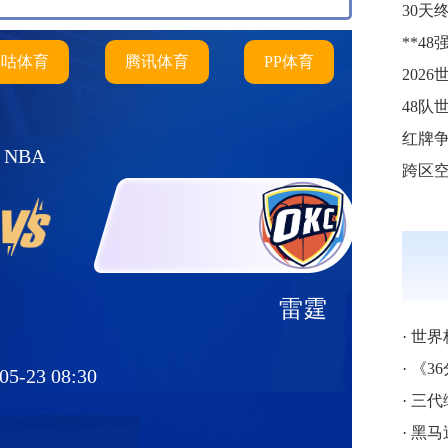
咪咕体育
腾讯体育
PP体育
202
48队
NBA
雷霆
·
世界
·
《3
05-23 08:30
·
三代
·
黑马