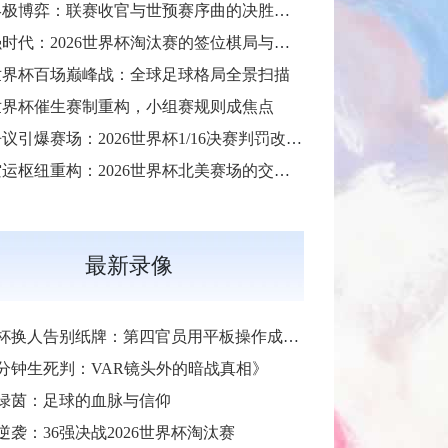
30天终极博弈：联赛收官与世预赛序曲的决胜交汇
**48强时代：2026世界杯淘汰赛的签位棋局与战略推演**
6世界杯百场巅峰战：全球足球格局全景扫描
世界杯催生赛制重构，小组赛规则成焦点
红牌争议引爆赛场：2026世界杯1/16决赛判罚改写战局
跨区空运枢纽重构：2026世界杯北美赛场的交通协同与效能优化方案
最新录像
杯换人告别纸牌：第四官员用平板操作成新规
6分钟生死判：VAR镜头外的暗战真相》
绿茵：足球的血脉与信仰
逆袭：36强决战2026世界杯淘汰赛