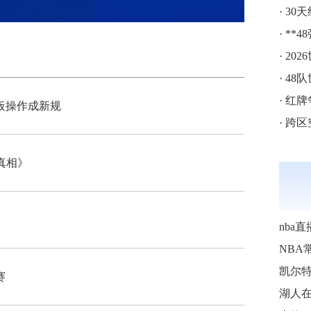
·
30
·
**4
·
20
·
48
·
红牌争
板操作成新规
·
跨区空
真相》
nba直
NBA
赛