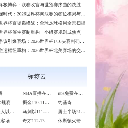
天终极博弈：联赛收官与世预赛序曲的决胜交汇
8强时代：2026世界杯淘汰赛的签位棋局与战略推演**
26世界杯百场巅峰战：全球足球格局全景扫描
队世界杯催生赛制重构，小组赛规则成焦点
议引爆赛场：2026世界杯1/16决赛判罚改写战局
运枢纽重构：2026世界杯北美赛场的交通协同与效能优化方案
标签云
播
NBA直播在线观看
nba免费在线高清直播
常规赛
掘金110-113不敌马刺
约基奇
凯尔特人以109-86战胜火箭
马刺以111-122不敌掘金
勇士半场51-75落后国王24分
湖人在客场以115-119惜败火箭
奇才112-135不敌火箭
休斯顿火箭造访客场以119-115险胜孟