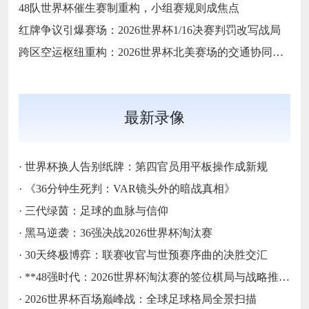
48队世界杯催生赛制重构，小组赛规则成焦点
红牌争议引爆赛场：2026世界杯1/16决赛判罚改写战局
跨区空运枢纽重构：2026世界杯北美赛场的交通协同与效能优化方案
最新录像
·
世界杯换人告别纸牌：第四官员用平板操作成新规
·
《36分钟生死判：VAR镜头外的暗战真相》
·
三代绿茵：足球的血脉与信仰
·
黑马逆袭：36强决战2026世界杯淘汰赛
·
30天终极博弈：联赛收官与世预赛序曲的决胜交汇
·
**48强时代：2026世界杯淘汰赛的签位棋局与战略推演**
·
2026世界杯百场巅峰战：全球足球格局全景扫描