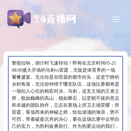
英超直播
NBA直播
中超直
警报拉响，倒计时飞速转动！即将在北京时间05-25
08:00盛大开场的马刺vs雷霆，无疑是体育界的一场
饕餮盛宴。无论你是在喧嚣的都市街头，还是宁静的
乡村角落，无论你钟情于哪支队伍，这场比赛都将是
一场扣人心弦的精彩对决。马刺，这支主场的王者之
师，犹如巍峨的高山，稳如磐石，以坚韧不拔的意志
和卓越的团队协作，立志在赛场上捍卫主场荣耀；而
雷霆，客场而来的神秘之师，恰似汹涌的海浪，势不
可挡，带着破釜沉舟的决心，要在这场比赛中证明自
己的实力，为胜利奋勇前行。作为热爱运动的我们，