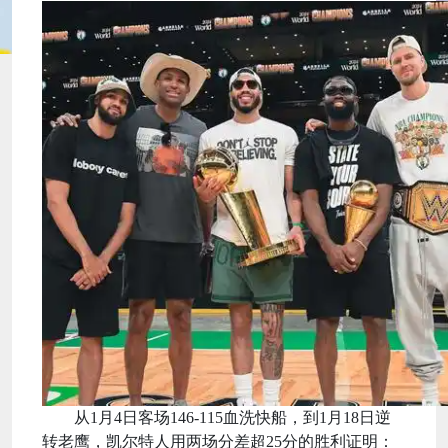
从1月4日客场146-115血洗快船，到1月18日逆
转老鹰，凯尔特人用两场分差超25分的胜利证明：