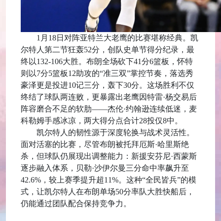
1月18日对阵亚特兰大老鹰的比赛堪称经典。凯
尔特人第二节狂轰52分，创队史单节得分纪录，最
终以132-106大胜。布朗全场砍下41分6篮板，怀特
则以7分5篮板12助攻的“准三双”掌控节奏，落选秀
豪泽更是投进10记三分，轰下30分。这场胜利不仅
终结了球队两连败，更暴露出老鹰因特雷·杨交易后
阵容磨合不足的软肋——杰伦·约翰逊连续低迷，麦
科勒姆手感冰凉，两大得分点合计28投仅8中。
凯尔特人的韧性源于深度轮换与战术灵活性。
面对活塞的比赛，尽管布朗被托拜厄斯·哈里斯绝
杀，但球队仍展现出调整能力：新援安芬尼·西蒙斯
逐步融入体系，贝勒·沙伊尔曼三分命中率飙升至
42.6%，较上赛季提升超11%。这种“全民皆兵”的模
式，让凯尔特人在布朗单场50分率队大胜快船后，
仍能通过团队配合保持竞争力。