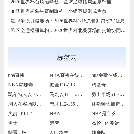
·
2026世界杯百场巅峰战：全球足球格局全景扫描
·
48队世界杯催生赛制重构，小组赛规则成焦点
·
红牌争议引爆赛场：2026世界杯1/16决赛判罚改写战局
·
跨区空运枢纽重构：2026世界杯北美赛场的交通协同与效能优化方案
标签云
nba直播
NBA直播在线观看
nba免费在线高清直播
NBA常规赛
掘金110-113不敌马刺
约基奇
凯尔特人以109-86战胜火箭
马刺以111-122不敌掘金
勇士半场51-75落后国王24分
湖人在客场以115-119惜败火箭
奇才112-135不敌火箭
休斯顿火箭造访客场以119-115险胜孟
火箭119-115战胜灰熊
NBA
NBA是什么
勇士
追梦
杰伦 - 约翰逊
特雷 - 杨
AJ - 格林
雄鹿队