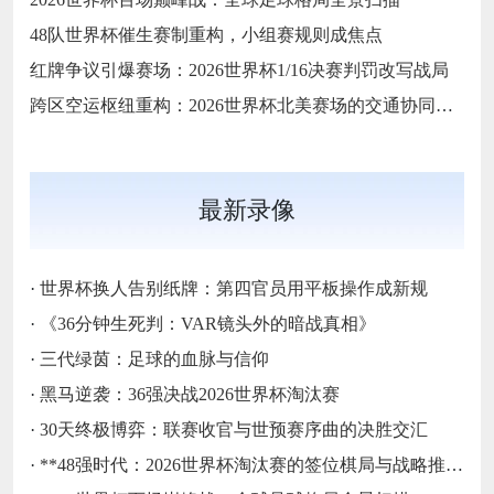
48队世界杯催生赛制重构，小组赛规则成焦点
红牌争议引爆赛场：2026世界杯1/16决赛判罚改写战局
跨区空运枢纽重构：2026世界杯北美赛场的交通协同与效能优化方案
最新录像
·
世界杯换人告别纸牌：第四官员用平板操作成新规
·
《36分钟生死判：VAR镜头外的暗战真相》
·
三代绿茵：足球的血脉与信仰
·
黑马逆袭：36强决战2026世界杯淘汰赛
·
30天终极博弈：联赛收官与世预赛序曲的决胜交汇
·
**48强时代：2026世界杯淘汰赛的签位棋局与战略推演**