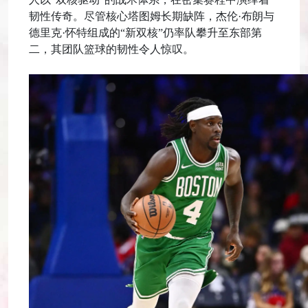
韧性传奇。尽管核心塔图姆长期缺阵，杰伦·布朗与
德里克·怀特组成的“新双核”仍率队攀升至东部第
二，其团队篮球的韧性令人惊叹。