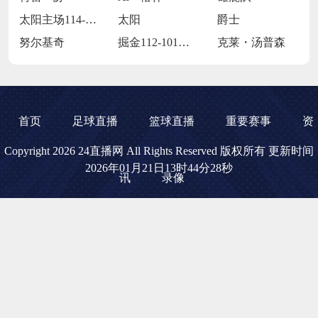
太阳主场114-106力克爵士
太阳
爵士
努尔基奇
掘金112-101逆转独行侠
克莱・汤普森
首页
足球直播
篮球直播
重要赛事
资
Copyright 2026 24直播网 All Rights Reserved 版权所有 更新时间
2026年01月21日13时44分28秒
讯
录像